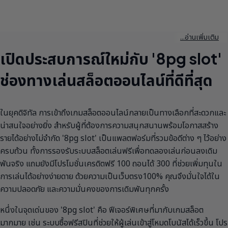
...อ่านเพิ่มเติม
เปิดประสบการณ์ใหม่กับ '8pg slot'
ช่องทางเล่นสล็อตออนไลน์ที่ดีที่สุด
ในยุคดิจิทัล การเข้าถึงเกมสล็อตออนไลน์กลายเป็นทางเลือกที่สะดวกและ
น่าสนใจอย่างยิ่ง สำหรับผู้ที่ต้องการความสนุกสนานพร้อมโอกาสสร้าง
รายได้อย่างไม่จำกัด '8pg slot' เป็นแพลตฟอร์มที่รวมข้อดีต่าง ๆ ไว้อย่าง
ครบถ้วน ทั้งการรองรับระบบสล็อตเล่นฟรีเพื่อทดลองเล่นก่อนลงเดิม
พันจริง แถมยังมีโปรโมชั่นเครดิตฟรี 100 ถอนได้ 300 ที่ช่วยเพิ่มทุนใน
การเล่นได้อย่างง่ายดาย ด้วยความเป็นเว็บตรง100% คุณจึงมั่นใจได้ใน
ความปลอดภัย และความมั่นคงของการเดิมพันทุกครั้ง
หนึ่งในจุดเด่นของ '8pg slot' คือ ฟีเจอร์พิเศษที่มากับเกมสล็อต
มากมาย เช่น ระบบซื้อฟรีสปินที่ช่วยให้ผู้เล่นเข้าสู่โหมดโบนัสได้เร็วขึ้น โปร