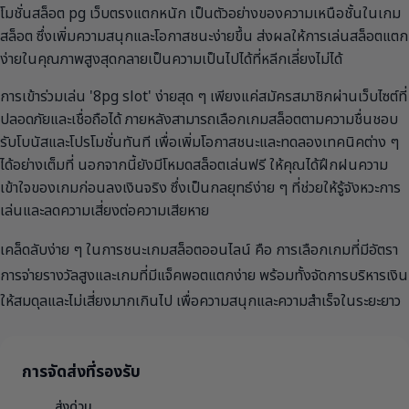
โมชั่นสล็อต pg เว็บตรงแตกหนัก เป็นตัวอย่างของความเหนือชั้นในเกม
สล็อต ซึ่งเพิ่มความสนุกและโอกาสชนะง่ายขึ้น ส่งผลให้การเล่นสล็อตแตก
ง่ายในคุณภาพสูงสุดกลายเป็นความเป็นไปได้ที่หลีกเลี่ยงไม่ได้
การเข้าร่วมเล่น '8pg slot' ง่ายสุด ๆ เพียงแค่สมัครสมาชิกผ่านเว็บไซต์ที่
ปลอดภัยและเชื่อถือได้ ภายหลังสามารถเลือกเกมสล็อตตามความชื่นชอบ
รับโบนัสและโปรโมชั่นทันที เพื่อเพิ่มโอกาสชนะและทดลองเทคนิคต่าง ๆ
ได้อย่างเต็มที่ นอกจากนี้ยังมีโหมดสล็อตเล่นฟรี ให้คุณได้ฝึกฝนความ
เข้าใจของเกมก่อนลงเงินจริง ซึ่งเป็นกลยุทธ์ง่าย ๆ ที่ช่วยให้รู้จังหวะการ
เล่นและลดความเสี่ยงต่อความเสียหาย
เคล็ดลับง่าย ๆ ในการชนะเกมสล็อตออนไลน์ คือ การเลือกเกมที่มีอัตรา
การจ่ายรางวัลสูงและเกมที่มีแจ็คพอตแตกง่าย พร้อมทั้งจัดการบริหารเงิน
ให้สมดุลและไม่เสี่ยงมากเกินไป เพื่อความสนุกและความสำเร็จในระยะยาว
การจัดส่งที่รองรับ
ส่งด่วน