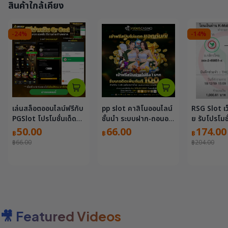
สินค้าใกล้เคียง
-24%
-14%
เล่นสล็อตออนไลน์ฟรีกับ
pp slot คาสิโนออนไลน์
RSG Slot เว
PGSlot โปรโมชั่นเด็ดสุด
ชั้นนำ ระบบฝาก-ถอนออ
ย รับโปรโมชั่
แห่งปี
โต้ 2024
น
50.00
66.00
174.00
฿
฿
฿
฿66.00
฿204.00
🎥 Featured Videos