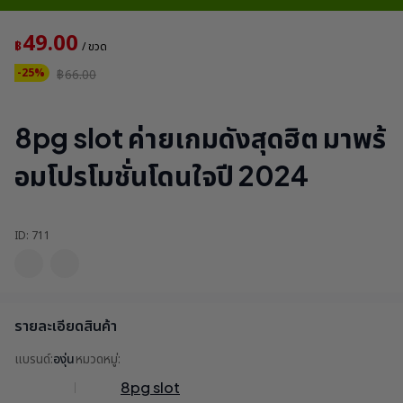
49.00
฿
/ ขวด
-25%
฿
66.00
8pg slot ค่ายเกมดังสุดฮิต มาพร้
อมโปรโมชั่นโดนใจปี 2024
ID: 711
รายละเอียดสินค้า
แบรนด์:
องุ่น
หมวดหมู่:
8pg slot