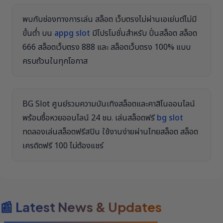
พบกับช่องทางการเล่น สล็อต เว็บตรงไม่ผ่านเอเย่นต์ไม่มี
ขั้นต่ำ บน
appg slot
มีโปรโมชั่นสำหรับ ปั่นสล็อต สล็อต
666 สล็อตเว็บตรง 888 และ สล็อตเว็บตรง 100% แบบ
ครบถ้วนในทุกโอกาส
BG Slot ศูนย์รวมความบันเทิงสล็อตและคาสิโนออนไลน์
พร้อมซื้อหวยออนไลน์ 24 ชม. เล่นสล็อตฟรี
bg slot
ทดลองเล่นสล็อตฟรีสปิน ใช้งานง่ายผ่านไทยสล็อต สล็อต
เครดิตฟรี 100 ไม่ต้องแชร์
📰 Latest News & Updates