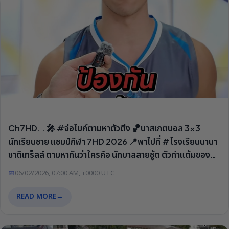
Ch7HD. . 🎤 #จ่อไมค์ตามหาตัวตึง 🏀บาสเกตบอล 3x3
นักเรียนชาย แชมป์กีฬา 7HD 2026 📍พาไปที่ #โรงเรียนนานา
ชาติเทร็ลล์ ตามหากันว่าใครคือ นักบาสสายชู้ต ตัวทำแต้มของ
โรงเรียนนี้ ตามไปชมกันเลย😎 . ✅ตรวจสอบโปรแกรมการ
📅
06/02/2026, 07:00 AM, +0000 UTC
แข่งขัน และรับชมถ่ายทอดสดได้ทาง เว็บไซต์และแอปฯ B
READ MORE
→