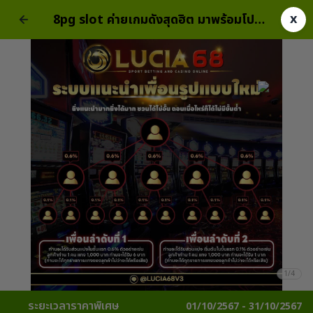
x
8pg slot ค่ายเกมดังสุดฮิต มาพร้อมโปรโ
มชั่นโดนใจปี 2024
1/4
ระยะเวลาราคาพิเศษ
01/10/2567 - 31/10/2567