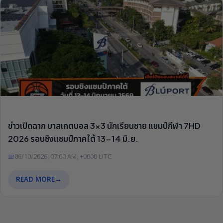
ข่าวเปิดฉาก บาสเกตบอล 3x3 นักเรียนชาย แชมป์กีฬา 7HD
2026 รอบชิงแชมป์ภาคใต้ 13-14 มิ.ย.
📅
06/10/2026, 07:00 AM, +0000 UTC
READ MORE
→