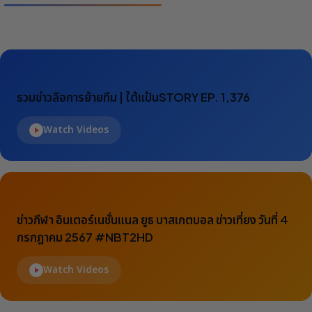
รวมข่าวลือการย้ายทีม | ใต้แป้นSTORY EP. 1,376
Watch Videos
ข่าวกีฬา อินเตอร์เนชั่นแนล ยูธ บาสเกตบอล ข่าวเที่ยง วันที่ 4
กรกฎาคม 2567 #NBT2HD
Watch Videos